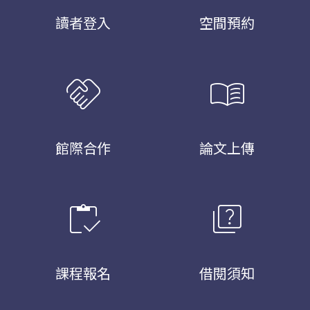
讀者登入
空間預約
handshake
menu_book
館際合作
論文上傳
inventory
quiz
課程報名
借閱須知