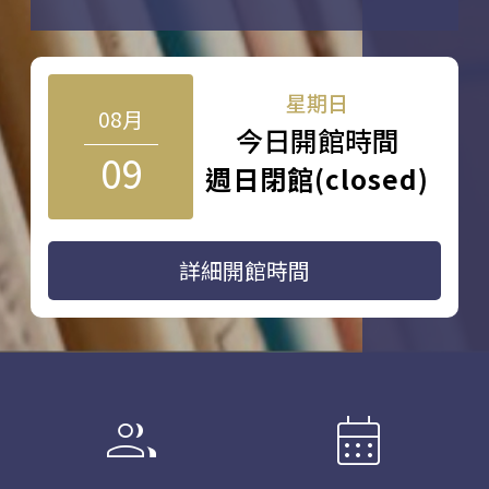
星期日
08月
今日開館時間
09
週日閉館(closed)
詳細開館時間
group
calendar_month