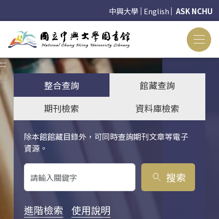
中興大學
English
ASK NCHU
:::
:::
整合查詢
館藏查詢
期刊檢索
資料庫檢索
除本館館藏目錄外，可同時查詢期刊文章等電子
關鍵字搜尋
資源。
搜索
search
進階檢索
使用說明