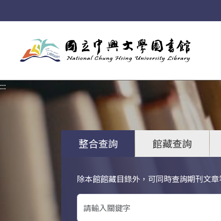
:::
:::
整合查詢
館藏查詢
除本館館藏目錄外，可同時查詢期刊文章
關鍵字搜尋