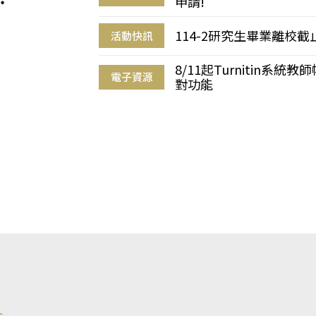
申請!
114-2研究生畢業離校
活動快訊
8/11起Turnitin系
電子資源
對功能
s