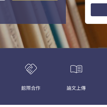
handshake
menu_book
館際合作
論文上傳