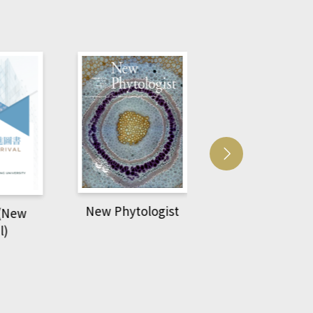
New Phytologist
空中英語教室(A
New
Walking Libra
l)
台)