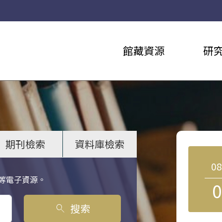
館藏資源
研
期刊檢索
資料庫檢索
0
等電子資源。
0
搜索
search