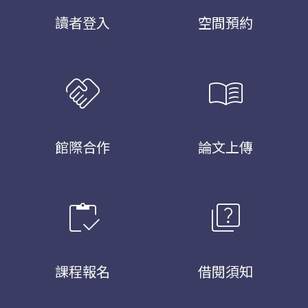
讀者登入
空間預約
handshake
menu_book
館際合作
論文上傳
inventory
quiz
課程報名
借閱須知