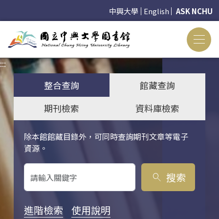
中興大學
English
ASK NCHU
:::
:::
整合查詢
館藏查詢
期刊檢索
資料庫檢索
除本館館藏目錄外，可同時查詢期刊文章等電子
關鍵字搜尋
資源。
搜索
search
進階檢索
使用說明