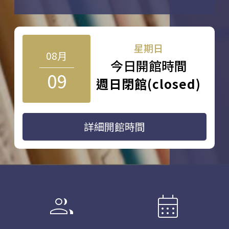
星期日
08月
今日開館時間
09
週日閉館(closed)
詳細開館時間
group
calendar_month