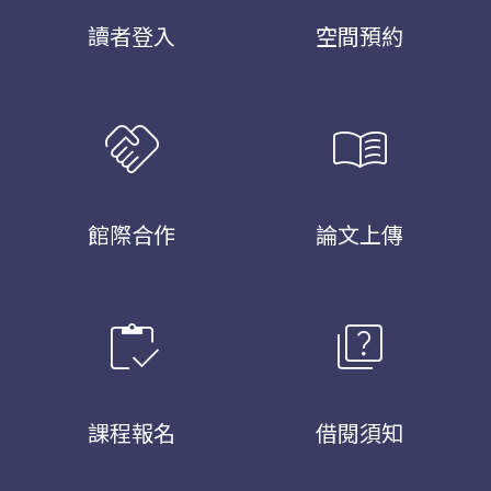
讀者登入
空間預約
handshake
menu_book
館際合作
論文上傳
inventory
quiz
課程報名
借閱須知