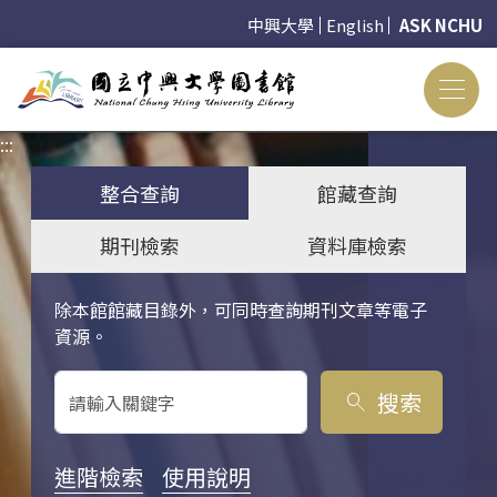
中興大學
English
ASK NCHU
:::
:::
整合查詢
館藏查詢
期刊檢索
資料庫檢索
除本館館藏目錄外，可同時查詢期刊文章等電子
關鍵字搜尋
資源。
搜索
search
進階檢索
使用說明