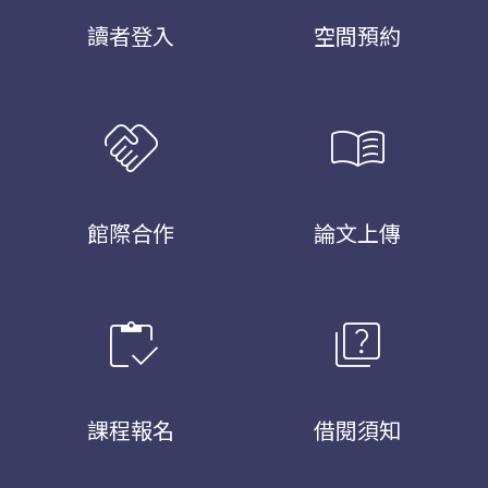
讀者登入
空間預約
handshake
menu_book
館際合作
論文上傳
inventory
quiz
課程報名
借閱須知