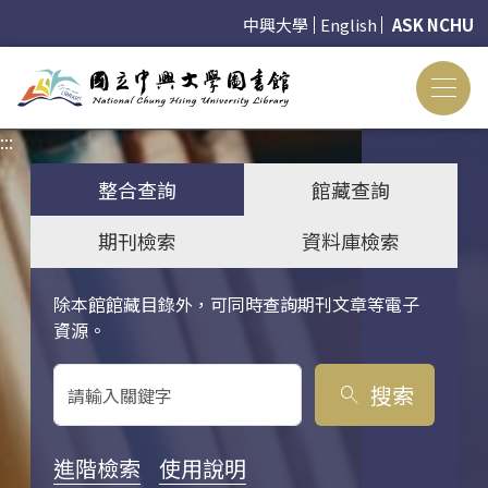
中興大學
English
ASK NCHU
:::
:::
整合查詢
館藏查詢
期刊檢索
資料庫檢索
除本館館藏目錄外，可同時查詢期刊文章等電子
關鍵字搜尋
資源。
搜索
search
進階檢索
使用說明