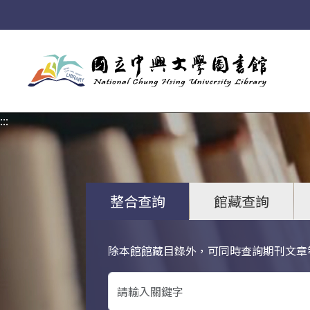
:::
:::
整合查詢
館藏查詢
除本館館藏目錄外，可同時查詢期刊文章
關鍵字搜尋