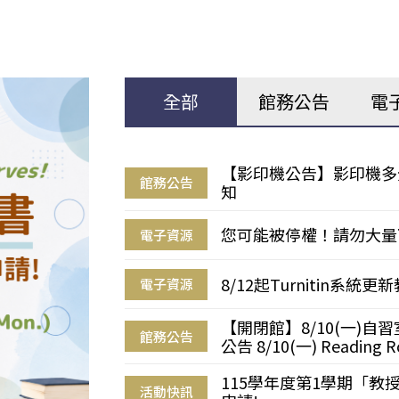
全部
館務公告
電
【影印機公告】影印機多
館務公告
知
您可能被停權！請勿大量
電子資源
8/12起Turnitin系
電子資源
【開閉館】8/10(一)
館務公告
公告 8/10(一) Reading R
115學年度第1學期「
活動快訊