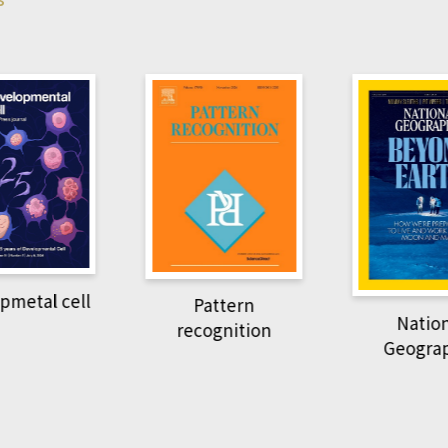
pmetal cell
Pattern
Natio
recognition
Geogra