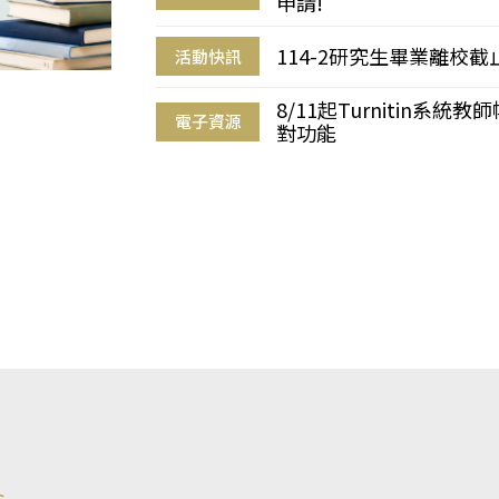
申請!
114-2研究生畢業離校
活動快訊
8/11起Turnitin系
電子資源
對功能
s