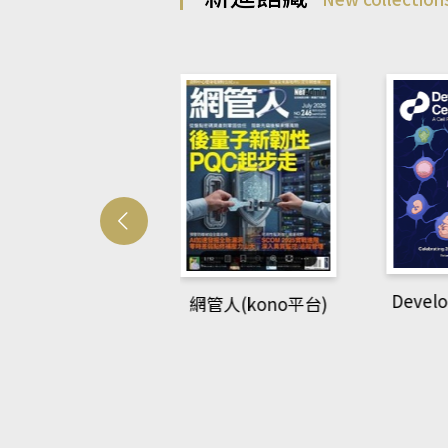
Develo
網管人(kono平台)
中英語教室(AEB
lking Library平
台)