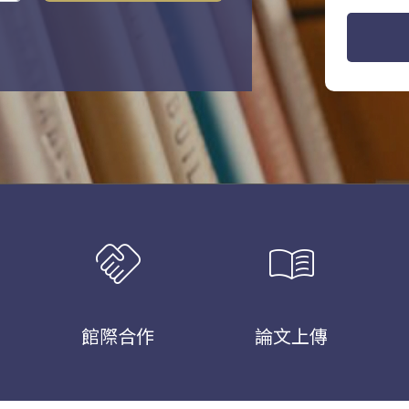
handshake
menu_book
館際合作
論文上傳