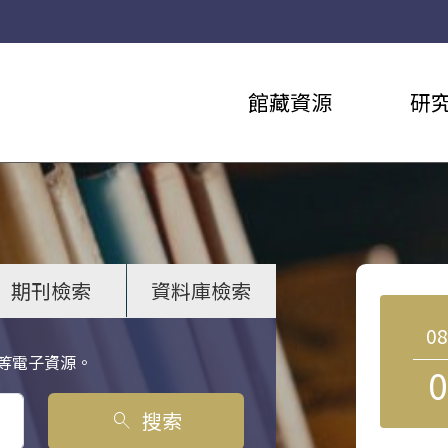
館藏資源
研
期刊檢索
資料庫檢索
0
等電子資源。
0
搜索
search