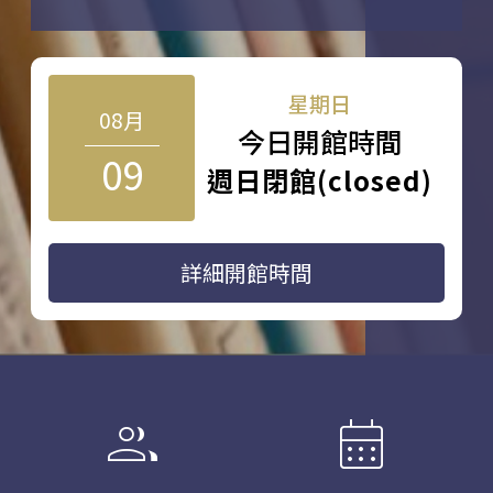
星期日
08月
今日開館時間
09
週日閉館(closed)
詳細開館時間
group
calendar_month