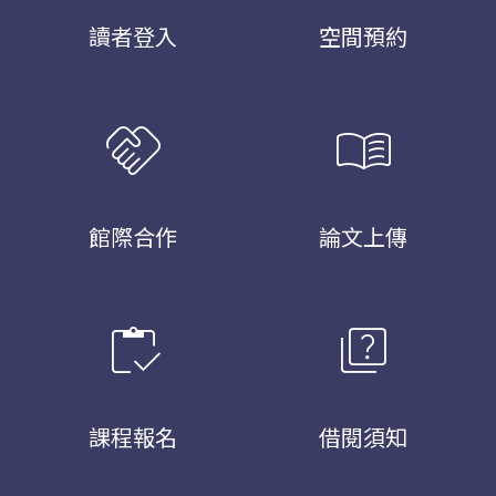
讀者登入
空間預約
handshake
menu_book
館際合作
論文上傳
inventory
quiz
課程報名
借閱須知