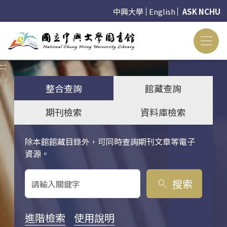
中興大學
English
ASK NCHU
:::
:::
整合查詢
館藏查詢
期刊檢索
資料庫檢索
除本館館藏目錄外，可同時查詢期刊文章等電子
關鍵字搜尋
資源。
搜索
search
進階檢索
使用說明