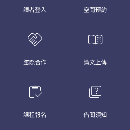
讀者登入
空間預約
handshake
menu_book
館際合作
論文上傳
inventory
quiz
課程報名
借閱須知