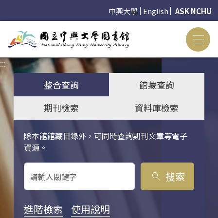
中興大學
English
ASK NCHU
:::
:::
整合查詢
館藏查詢
期刊檢索
資料庫檢索
除本館館藏目錄外，可同時查詢期刊文章等電子
關鍵字搜尋
資源。
搜索
search
進階檢索
使用說明