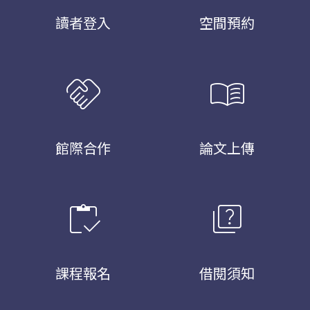
讀者登入
空間預約
handshake
menu_book
館際合作
論文上傳
inventory
quiz
課程報名
借閱須知