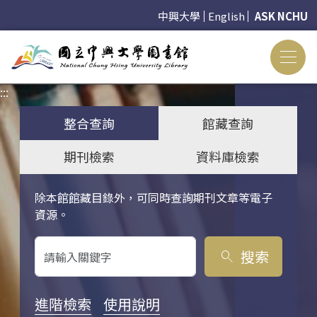
中興大學
English
ASK NCHU
:::
:::
整合查詢
館藏查詢
期刊檢索
資料庫檢索
除本館館藏目錄外，可同時查詢期刊文章等電子
關鍵字搜尋
資源。
搜索
search
進階檢索
使用說明