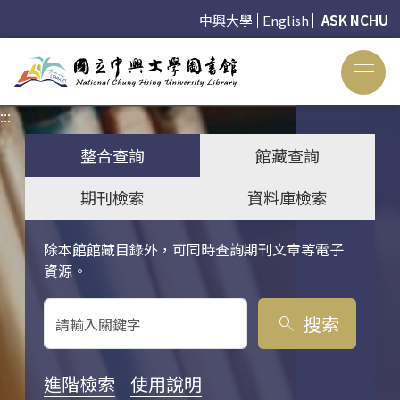
中興大學
English
ASK NCHU
:::
:::
整合查詢
館藏查詢
期刊檢索
資料庫檢索
除本館館藏目錄外，可同時查詢期刊文章等電子
關鍵字搜尋
資源。
搜索
search
進階檢索
使用說明