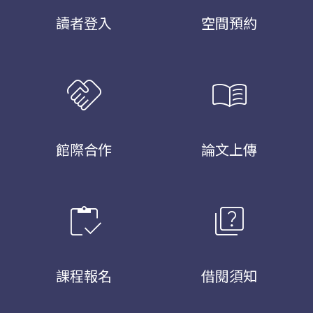
讀者登入
空間預約
handshake
menu_book
館際合作
論文上傳
inventory
quiz
課程報名
借閱須知