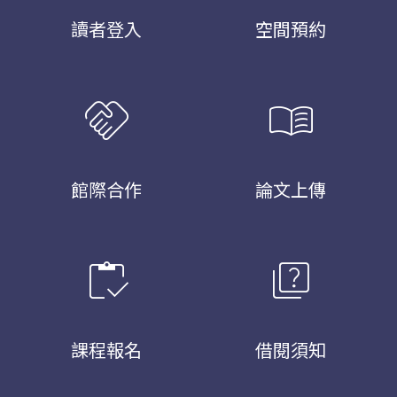
讀者登入
空間預約
handshake
menu_book
館際合作
論文上傳
inventory
quiz
課程報名
借閱須知