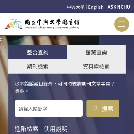
中興大學
English
ASK NCHU
:::
:::
整合查詢
館藏查詢
期刊檢索
資料庫檢索
除本館館藏目錄外，可同時查詢期刊文章等電子
關鍵字搜尋
資源。
搜索
search
進階檢索
使用說明