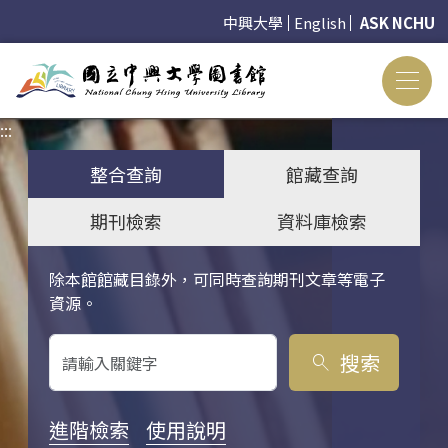
中興大學
English
ASK NCHU
:::
:::
整合查詢
館藏查詢
期刊檢索
資料庫檢索
除本館館藏目錄外，可同時查詢期刊文章等電子
關鍵字搜尋
資源。
搜索
search
進階檢索
使用說明