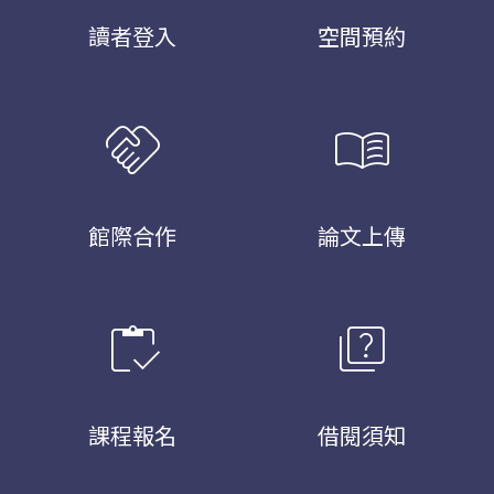
讀者登入
空間預約
handshake
menu_book
館際合作
論文上傳
inventory
quiz
課程報名
借閱須知