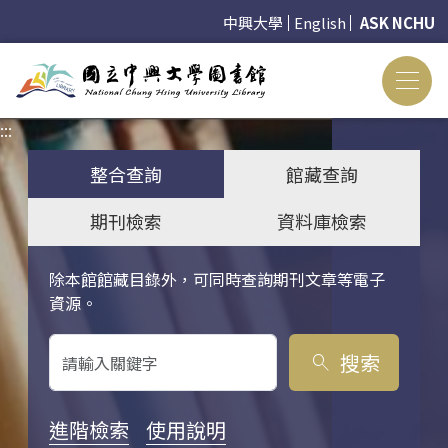
中興大學
English
ASK NCHU
:::
:::
整合查詢
館藏查詢
期刊檢索
資料庫檢索
除本館館藏目錄外，可同時查詢期刊文章等電子
關鍵字搜尋
資源。
搜索
search
進階檢索
使用說明