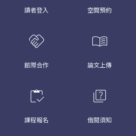
讀者登入
空間預約
handshake
menu_book
館際合作
論文上傳
inventory
quiz
課程報名
借閱須知