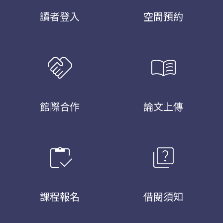
讀者登入
空間預約
handshake
menu_book
館際合作
論文上傳
inventory
quiz
課程報名
借閱須知