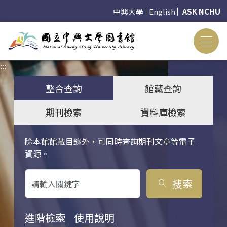
中興大學
English
ASK NCHU
:::
:::
整合查詢
館藏查詢
期刊檢索
資料庫檢索
除本館館藏目錄外，可同時查詢期刊文章等電子
關鍵字搜尋
資源。
搜索
search
進階檢索
使用說明