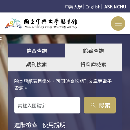
中興大學
English
ASK NCHU
:::
:::
整合查詢
館藏查詢
期刊檢索
資料庫檢索
除本館館藏目錄外，可同時查詢期刊文章等電子
關鍵字搜尋
資源。
搜索
search
進階檢索
使用說明