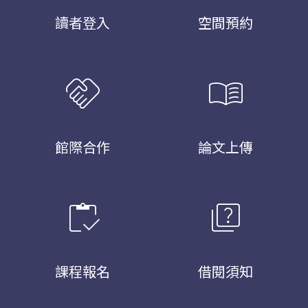
讀者登入
空間預約
handshake
menu_book
館際合作
論文上傳
inventory
quiz
課程報名
借閱須知