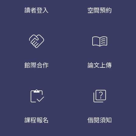
讀者登入
空間預約
handshake
menu_book
館際合作
論文上傳
inventory
quiz
課程報名
借閱須知