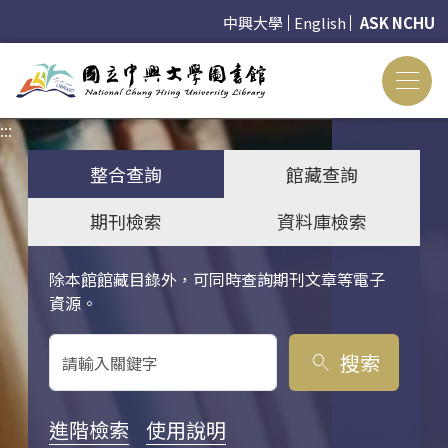
中興大學
English
ASK NCHU
:::
:::
整合查詢
館藏查詢
期刊檢索
資料庫檢索
除本館館藏目錄外，可同時查詢期刊文章等電子
關鍵字搜尋
資源。
搜索
search
進階檢索
使用說明