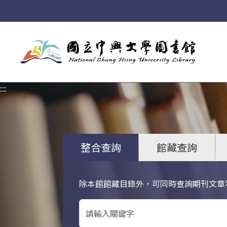
:::
:::
整合查詢
館藏查詢
除本館館藏目錄外，可同時查詢期刊文章
關鍵字搜尋