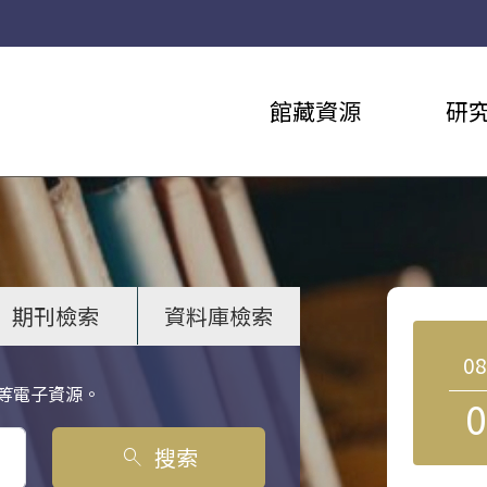
館藏資源
研
期刊檢索
資料庫檢索
0
等電子資源。
0
搜索
search