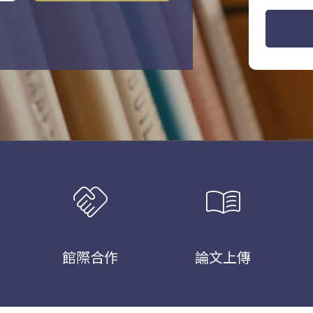
handshake
menu_book
館際合作
論文上傳