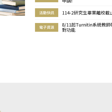
申請!
114-2研究生畢業離校
活動快訊
8/11起Turnitin系
電子資源
對功能
s