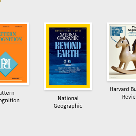
Harvard B
attern
Revi
National
ognition
Geographic