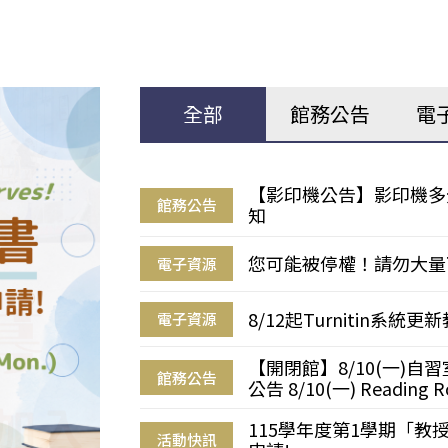
全部
館務公告
電
【影印機公告】影印機多
館務公告
知
您可能被停權！請勿大量
電子資源
8/12起Turnitin系
電子資源
【開閉館】8/10(一)
館務公告
公告 8/10(一) Reading R
115學年度第1學期「
活動快訊