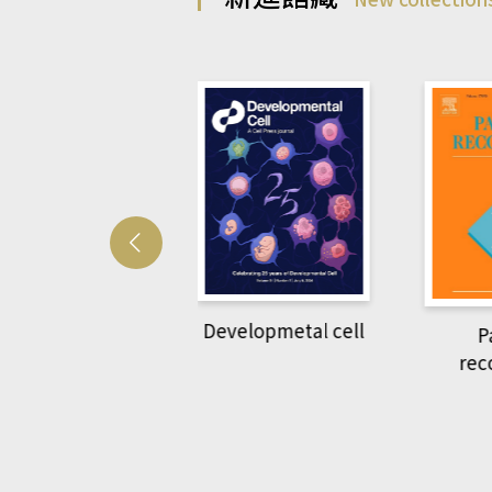
Developmetal cell
管人(kono平台)
P
rec