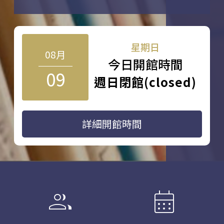
星期日
08月
今日開館時間
09
週日閉館(closed)
詳細開館時間
group
calendar_month