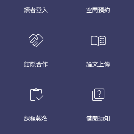
讀者登入
空間預約
handshake
menu_book
館際合作
論文上傳
inventory
quiz
課程報名
借閱須知