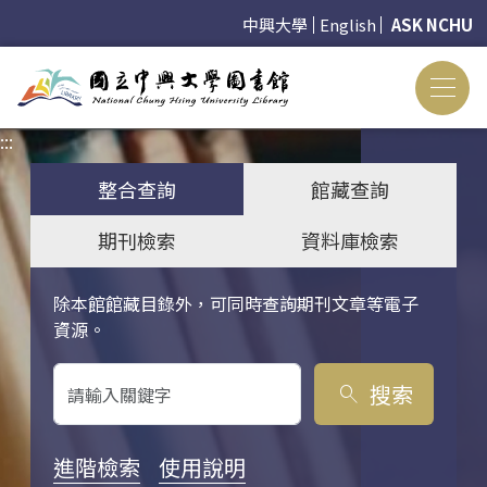
中興大學
English
ASK NCHU
:::
:::
整合查詢
館藏查詢
期刊檢索
資料庫檢索
除本館館藏目錄外，可同時查詢期刊文章等電子
關鍵字搜尋
資源。
搜索
search
進階檢索
使用說明