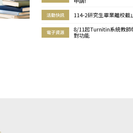
申請!
114-2研究生畢業離校
活動快訊
8/11起Turnitin系
電子資源
對功能
s