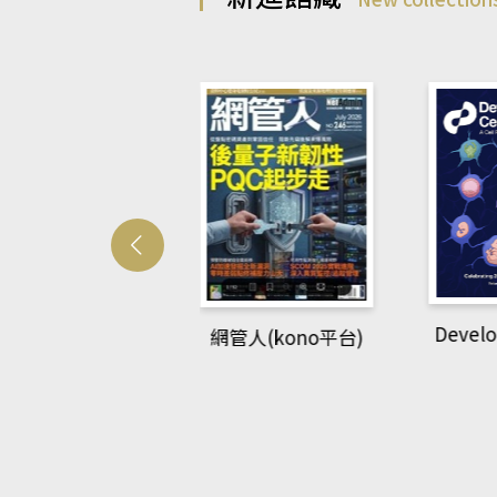
Develo
網管人(kono平台)
中英語教室(AEB
lking Library平
台)