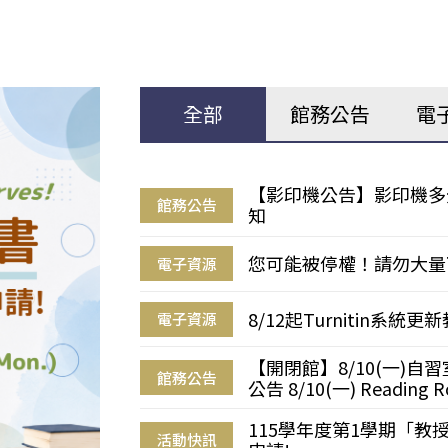
全部
館務公告
電
【影印機公告】影印機多
館務公告
知
您可能被停權！請勿大量
電子資源
8/12起Turnitin系
電子資源
【開閉館】8/10(一)
館務公告
公告 8/10(一) Reading R
115學年度第1學期「
活動快訊