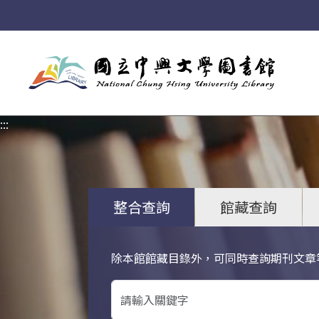
:::
:::
整合查詢
館藏查詢
除本館館藏目錄外，可同時查詢期刊文章
關鍵字搜尋