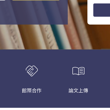
handshake
menu_book
館際合作
論文上傳