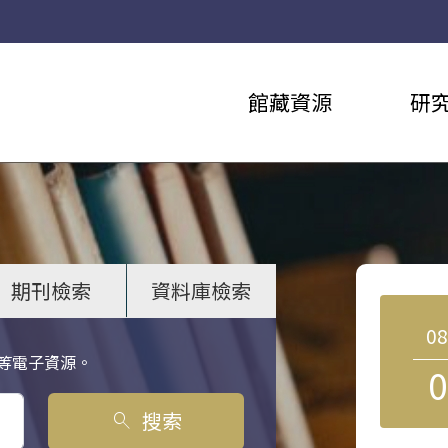
館藏資源
研
期刊檢索
資料庫檢索
0
等電子資源。
0
搜索
search