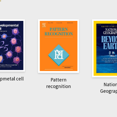
pmetal cell
Pattern
Natio
recognition
Geogra