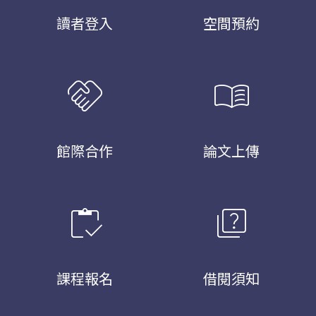
讀者登入
空間預約
handshake
menu_book
館際合作
論文上傳
inventory
quiz
課程報名
借閱須知