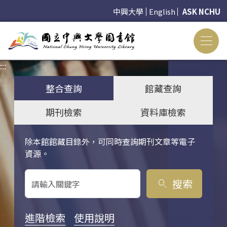
中興大學
English
ASK NCHU
:::
:::
整合查詢
館藏查詢
期刊檢索
資料庫檢索
除本館館藏目錄外，可同時查詢期刊文章等電子
關鍵字搜尋
資源。
搜索
search
進階檢索
使用說明