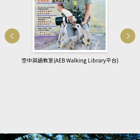
)
網管人(kono平台)