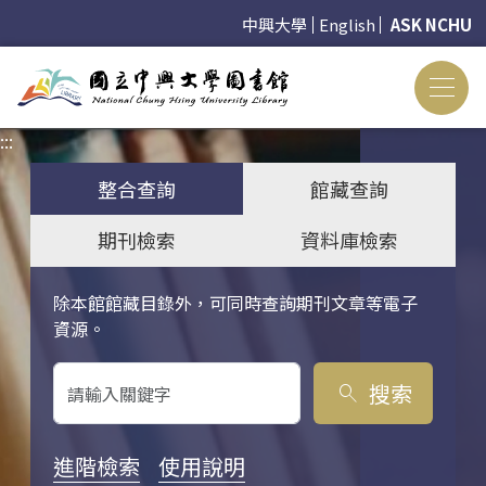
中興大學
English
ASK NCHU
:::
:::
整合查詢
館藏查詢
期刊檢索
資料庫檢索
除本館館藏目錄外，可同時查詢期刊文章等電子
關鍵字搜尋
資源。
搜索
search
進階檢索
使用說明