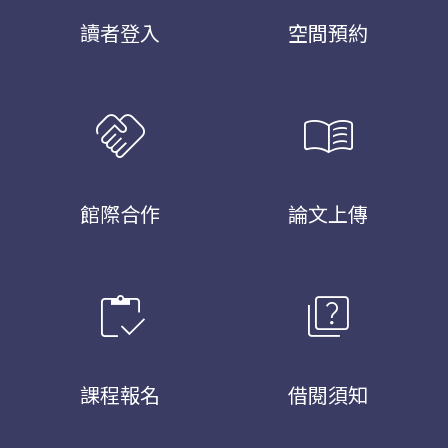
讀者登入
空間預約
handshake
menu_book
館際合作
論文上傳
inventory
quiz
課程報名
借閱須知