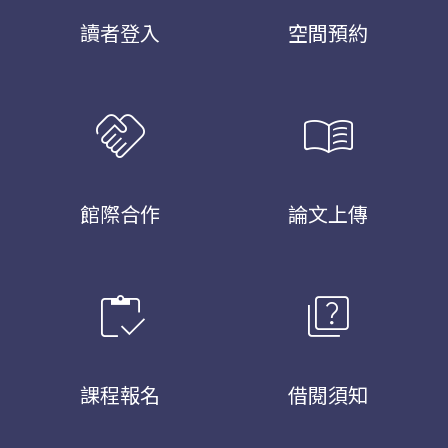
讀者登入
空間預約
handshake
menu_book
館際合作
論文上傳
inventory
quiz
課程報名
借閱須知