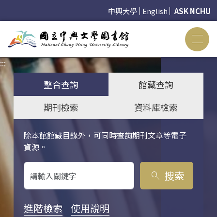
中興大學
English
ASK NCHU
:::
:::
整合查詢
館藏查詢
期刊檢索
資料庫檢索
除本館館藏目錄外，可同時查詢期刊文章等電子
關鍵字搜尋
資源。
搜索
search
進階檢索
使用說明