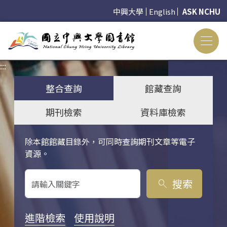
中興大學
English
ASK NCHU
:::
:::
整合查詢
館藏查詢
期刊檢索
資料庫檢索
除本館館藏目錄外，可同時查詢期刊文章等電子
關鍵字搜尋
資源。
搜索
search
進階檢索
使用說明