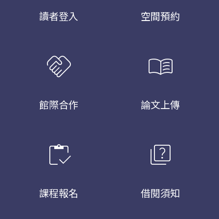
讀者登入
空間預約
handshake
menu_book
館際合作
論文上傳
inventory
quiz
課程報名
借閱須知