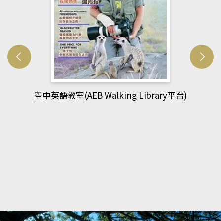
台)
網管人(kono平台)