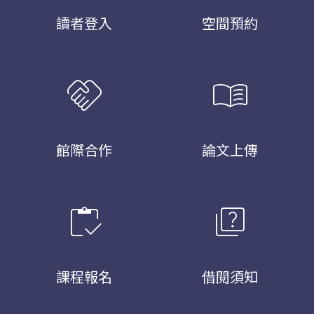
讀者登入
空間預約
handshake
menu_book
館際合作
論文上傳
inventory
quiz
課程報名
借閱須知