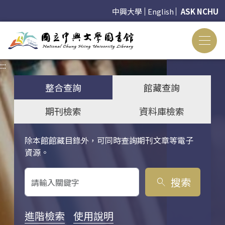
中興大學
English
ASK NCHU
:::
:::
整合查詢
館藏查詢
期刊檢索
資料庫檢索
除本館館藏目錄外，可同時查詢期刊文章等電子
關鍵字搜尋
資源。
搜索
search
進階檢索
使用說明