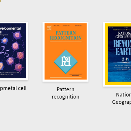
pmetal cell
Pattern
Natio
recognition
Geogra