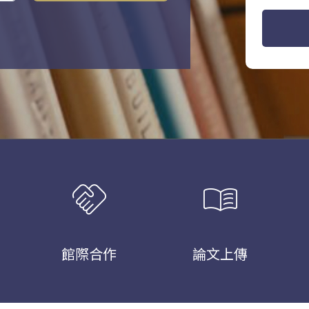
handshake
menu_book
館際合作
論文上傳