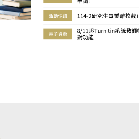
申請!
114-2研究生畢業離校
活動快訊
8/11起Turnitin系
電子資源
對功能
s