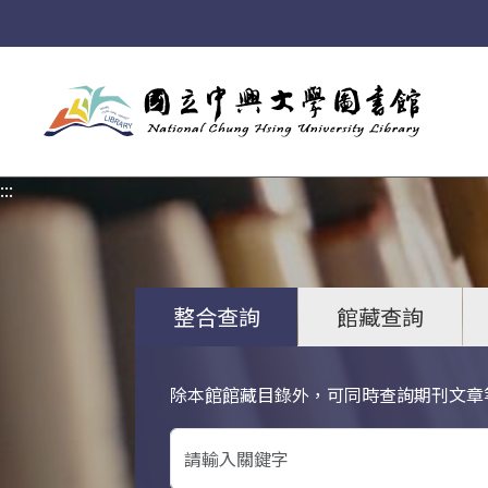
:::
:::
整合查詢
館藏查詢
除本館館藏目錄外，可同時查詢期刊文章
關鍵字搜尋