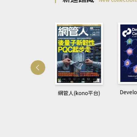
Develo
網管人(kono平台)
中英語教室(AEB
lking Library平
台)