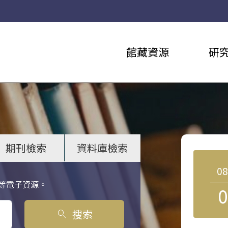
館藏資源
研
期刊檢索
資料庫檢索
0
等電子資源。
0
搜索
search