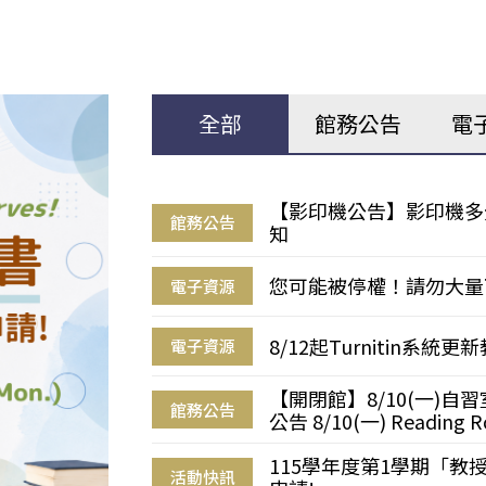
全部
館務公告
電
【影印機公告】影印機多
館務公告
知
您可能被停權！請勿大量
電子資源
8/12起Turnitin系
電子資源
【開閉館】8/10(一)
館務公告
公告 8/10(一) Reading R
115學年度第1學期「
活動快訊