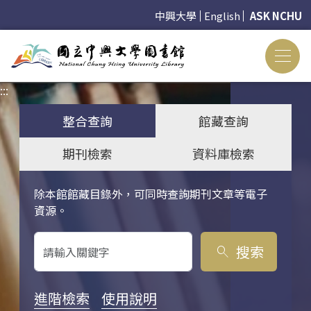
中興大學
English
ASK NCHU
:::
:::
整合查詢
館藏查詢
期刊檢索
資料庫檢索
除本館館藏目錄外，可同時查詢期刊文章等電子
關鍵字搜尋
資源。
搜索
search
進階檢索
使用說明