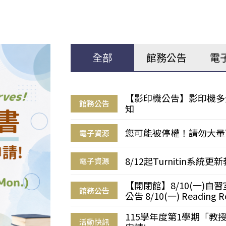
全部
館務公告
電
【影印機公告】影印機多
館務公告
知
您可能被停權！請勿大量
電子資源
8/12起Turnitin系
電子資源
【開閉館】8/10(一)
館務公告
公告 8/10(一) Reading R
115學年度第1學期「
活動快訊