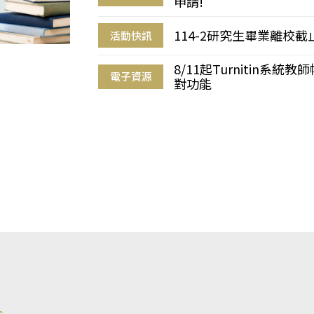
申請!
114-2研究生畢業離校
活動快訊
8/11起Turnitin系
電子資源
對功能
s