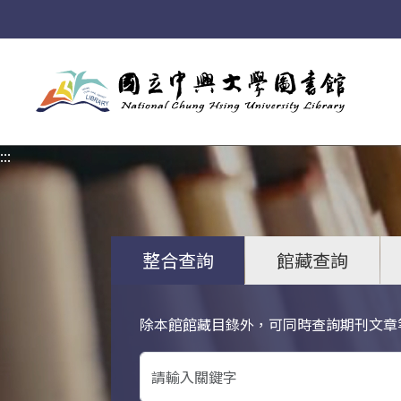
:::
:::
整合查詢
館藏查詢
除本館館藏目錄外，可同時查詢期刊文章
關鍵字搜尋