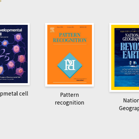
pmetal cell
Pattern
Natio
recognition
Geogra