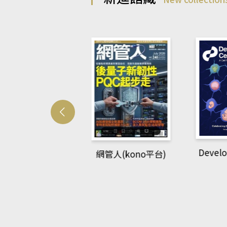
Develo
網管人(kono平台)
中英語教室(AEB
lking Library平
台)