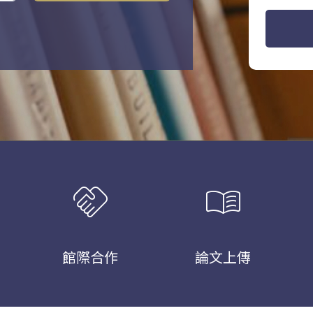
handshake
menu_book
館際合作
論文上傳