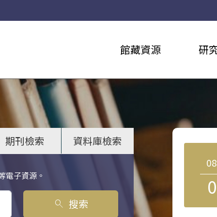
館藏資源
研
期刊檢索
資料庫檢索
0
等電子資源。
0
搜索
search