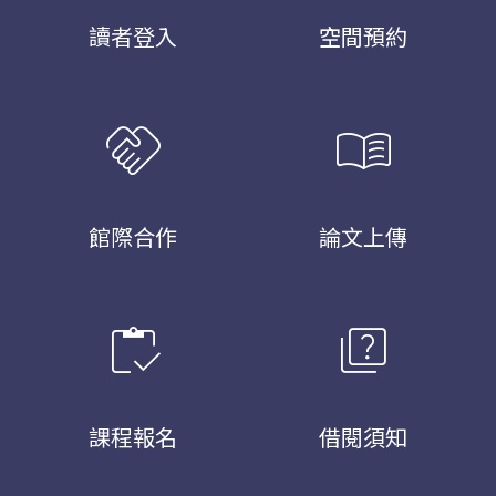
讀者登入
空間預約
handshake
menu_book
館際合作
論文上傳
inventory
quiz
課程報名
借閱須知