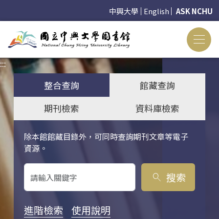
中興大學
English
ASK NCHU
:::
:::
整合查詢
館藏查詢
期刊檢索
資料庫檢索
除本館館藏目錄外，可同時查詢期刊文章等電子
關鍵字搜尋
資源。
搜索
search
進階檢索
使用說明