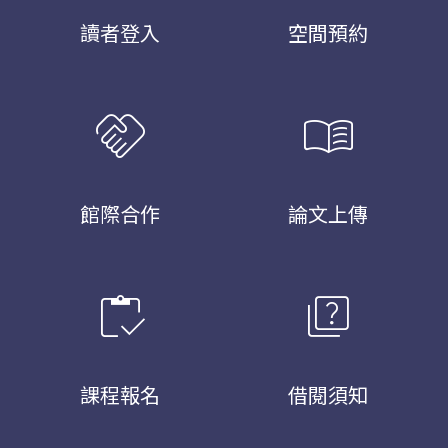
讀者登入
空間預約
handshake
menu_book
館際合作
論文上傳
inventory
quiz
課程報名
借閱須知