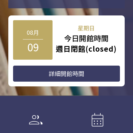
星期日
08月
今日開館時間
09
週日閉館(closed)
詳細開館時間
group
calendar_month