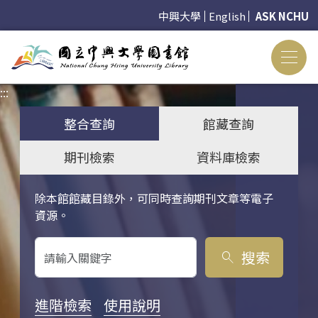
中興大學
English
ASK NCHU
:::
:::
整合查詢
館藏查詢
期刊檢索
資料庫檢索
除本館館藏目錄外，可同時查詢期刊文章等電子
關鍵字搜尋
資源。
搜索
search
進階檢索
使用說明