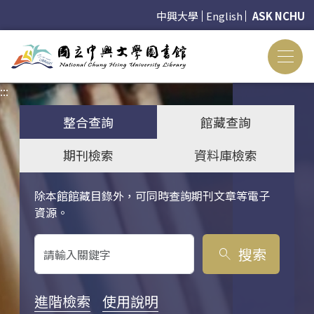
中興大學
English
ASK NCHU
:::
:::
整合查詢
館藏查詢
期刊檢索
資料庫檢索
除本館館藏目錄外，可同時查詢期刊文章等電子
關鍵字搜尋
資源。
搜索
search
進階檢索
使用說明