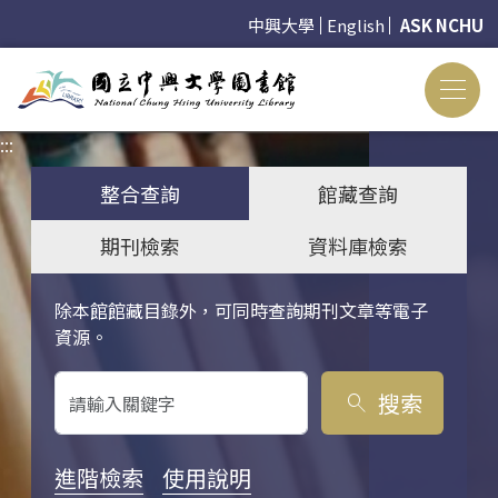
中興大學
English
ASK NCHU
:::
:::
整合查詢
館藏查詢
期刊檢索
資料庫檢索
除本館館藏目錄外，可同時查詢期刊文章等電子
關鍵字搜尋
資源。
搜索
search
進階檢索
使用說明