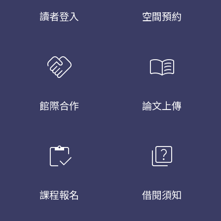
讀者登入
空間預約
handshake
menu_book
館際合作
論文上傳
inventory
quiz
課程報名
借閱須知