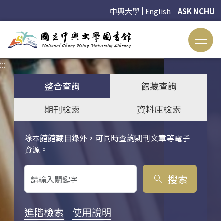
中興大學
English
ASK NCHU
:::
:::
整合查詢
館藏查詢
期刊檢索
資料庫檢索
除本館館藏目錄外，可同時查詢期刊文章等電子
關鍵字搜尋
資源。
搜索
search
進階檢索
使用說明