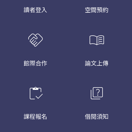
讀者登入
空間預約
handshake
menu_book
館際合作
論文上傳
inventory
quiz
課程報名
借閱須知