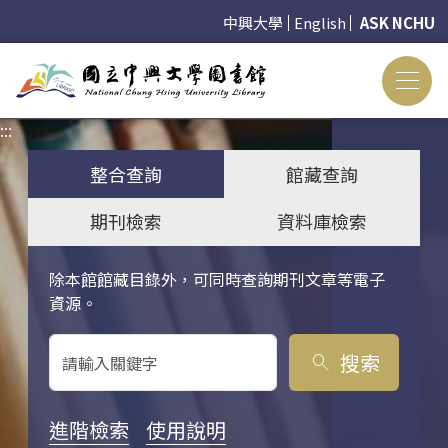
中興大學
English
ASK NCHU
:::
:::
整合查詢
館藏查詢
期刊檢索
資料庫檢索
除本館館藏目錄外，可同時查詢期刊文章等電子
關鍵字搜尋
資源。
搜索
search
進階檢索
使用說明