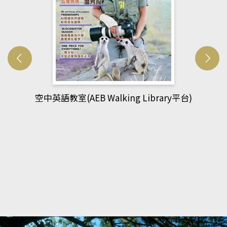
)
網管人(kono平台)