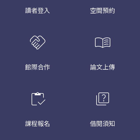
讀者登入
空間預約
handshake
menu_book
館際合作
論文上傳
inventory
quiz
課程報名
借閱須知