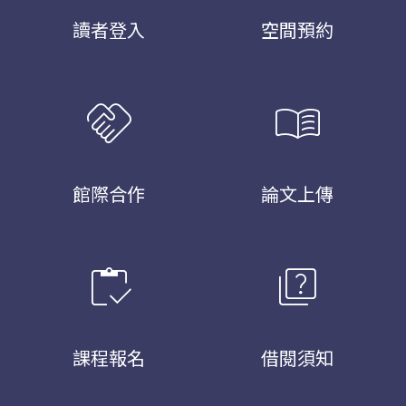
讀者登入
空間預約
handshake
menu_book
館際合作
論文上傳
inventory
quiz
課程報名
借閱須知