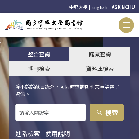
中興大學
English
ASK NCHU
:::
:::
整合查詢
館藏查詢
期刊檢索
資料庫檢索
除本館館藏目錄外，可同時查詢期刊文章等電子
關鍵字搜尋
資源。
搜索
search
進階檢索
使用說明