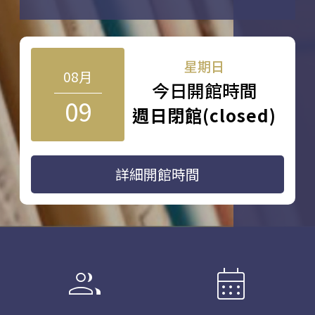
星期日
08月
今日開館時間
09
週日閉館(closed)
詳細開館時間
group
calendar_month