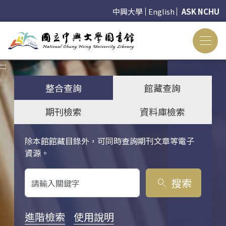
中興大學
English
ASK NCHU
:::
:::
整合查詢
館藏查詢
期刊檢索
資料庫檢索
除本館館藏目錄外，可同時查詢期刊文章等電子
關鍵字搜尋
資源。
搜索
search
進階檢索
使用說明