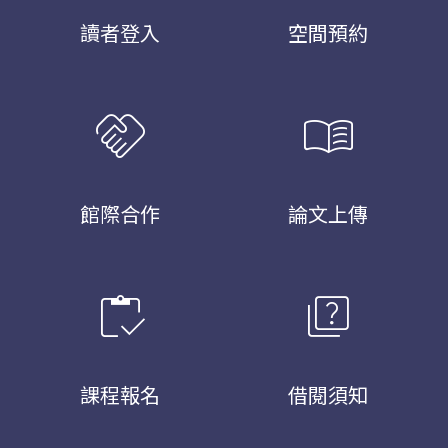
讀者登入
空間預約
handshake
menu_book
館際合作
論文上傳
inventory
quiz
課程報名
借閱須知