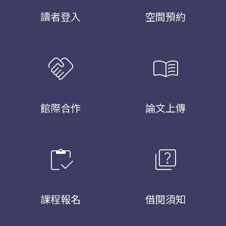
讀者登入
空間預約
handshake
menu_book
館際合作
論文上傳
inventory
quiz
課程報名
借閱須知