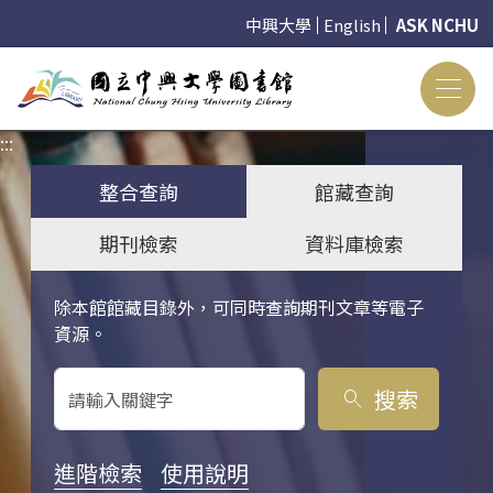
中興大學
English
ASK NCHU
:::
:::
整合查詢
館藏查詢
期刊檢索
資料庫檢索
除本館館藏目錄外，可同時查詢期刊文章等電子
關鍵字搜尋
資源。
搜索
search
進階檢索
使用說明