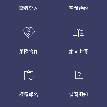
讀者登入
空間預約
handshake
menu_book
館際合作
論文上傳
inventory
quiz
課程報名
借閱須知