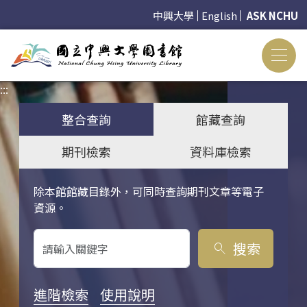
中興大學
English
ASK NCHU
:::
:::
整合查詢
館藏查詢
期刊檢索
資料庫檢索
除本館館藏目錄外，可同時查詢期刊文章等電子
關鍵字搜尋
資源。
搜索
search
進階檢索
使用說明