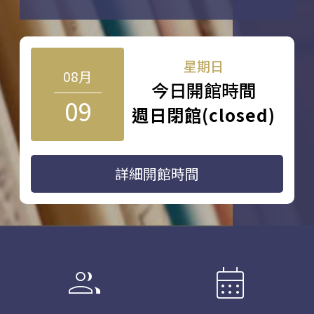
星期日
08月
今日開館時間
09
週日閉館(closed)
詳細開館時間
group
calendar_month