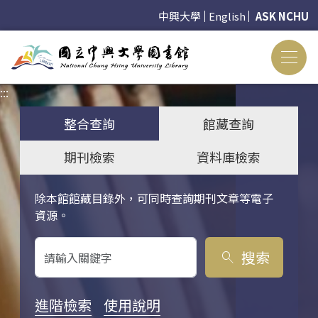
中興大學
English
ASK NCHU
:::
:::
整合查詢
館藏查詢
期刊檢索
資料庫檢索
除本館館藏目錄外，可同時查詢期刊文章等電子
關鍵字搜尋
資源。
搜索
search
進階檢索
使用說明