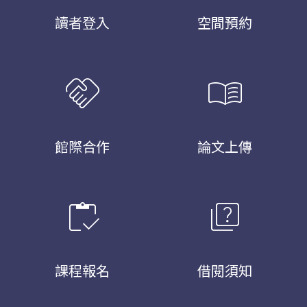
讀者登入
空間預約
handshake
menu_book
館際合作
論文上傳
inventory
quiz
課程報名
借閱須知