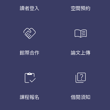
讀者登入
空間預約
handshake
menu_book
館際合作
論文上傳
inventory
quiz
課程報名
借閱須知