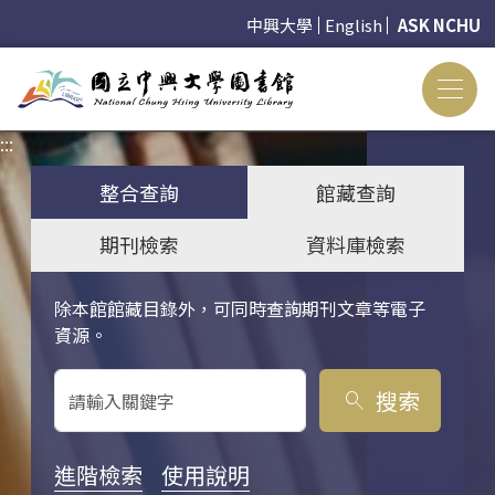
中興大學
English
ASK NCHU
:::
:::
整合查詢
館藏查詢
期刊檢索
資料庫檢索
除本館館藏目錄外，可同時查詢期刊文章等電子
關鍵字搜尋
資源。
搜索
search
進階檢索
使用說明