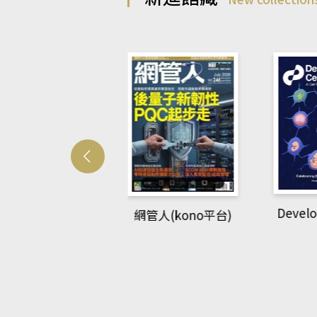
Develo
網管人(kono平台)
中英語教室(AEB
lking Library平
台)