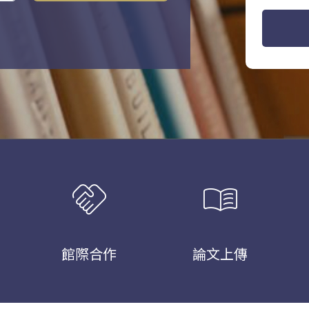
handshake
menu_book
館際合作
論文上傳