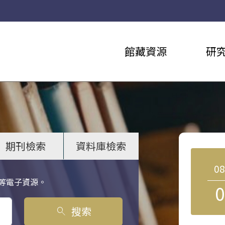
館藏資源
研
期刊檢索
資料庫檢索
0
等電子資源。
0
搜索
search