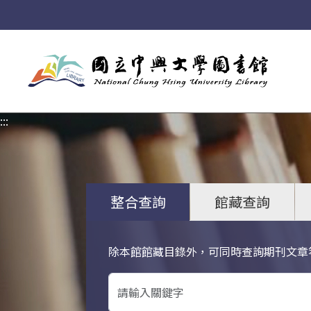
:::
:::
整合查詢
館藏查詢
除本館館藏目錄外，可同時查詢期刊文章
關鍵字搜尋