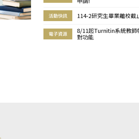
申請!
114-2研究生畢業離校
活動快訊
8/11起Turnitin系
電子資源
對功能
s