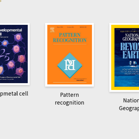
pmetal cell
Pattern
Natio
recognition
Geogra