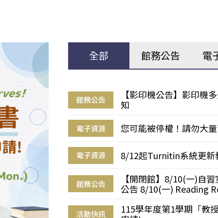
全部
館務公告
電
【影印機公告】影印機多
館務公告
知
您可能被停權！請勿大量
電子資源
8/12起Turnitin系
電子資源
【開閉館】8/10(一)
館務公告
公告 8/10(一) Reading R
115學年度第1學期「
活動快訊