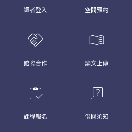
讀者登入
空間預約
handshake
menu_book
館際合作
論文上傳
inventory
quiz
課程報名
借閱須知