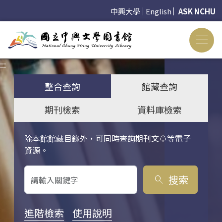
中興大學
English
ASK NCHU
:::
:::
整合查詢
館藏查詢
期刊檢索
資料庫檢索
除本館館藏目錄外，可同時查詢期刊文章等電子
關鍵字搜尋
資源。
搜索
search
進階檢索
使用說明