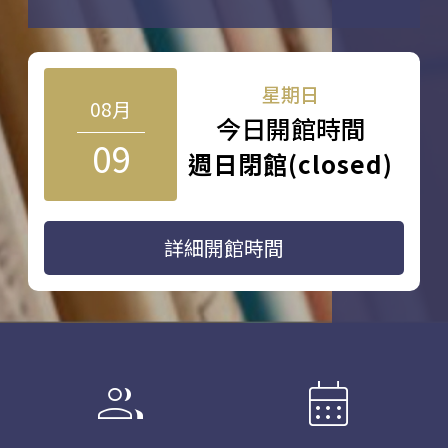
星期日
08月
今日開館時間
09
週日閉館(closed)
詳細開館時間
group
calendar_month