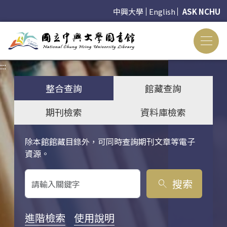
中興大學
English
ASK NCHU
:::
:::
整合查詢
館藏查詢
期刊檢索
資料庫檢索
除本館館藏目錄外，可同時查詢期刊文章等電子
關鍵字搜尋
資源。
搜索
search
進階檢索
使用說明