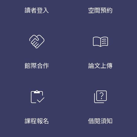
讀者登入
空間預約
handshake
menu_book
館際合作
論文上傳
inventory
quiz
課程報名
借閱須知