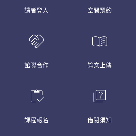
讀者登入
空間預約
handshake
menu_book
館際合作
論文上傳
inventory
quiz
課程報名
借閱須知