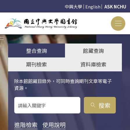
中興大學
English
ASK NCHU
:::
:::
整合查詢
館藏查詢
期刊檢索
資料庫檢索
除本館館藏目錄外，可同時查詢期刊文章等電子
關鍵字搜尋
資源。
搜索
search
進階檢索
使用說明