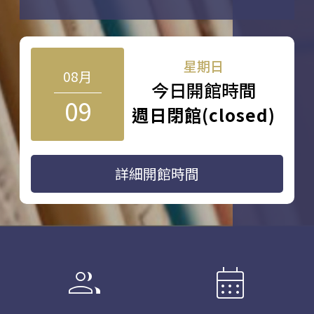
星期日
08月
今日開館時間
09
週日閉館(closed)
詳細開館時間
group
calendar_month