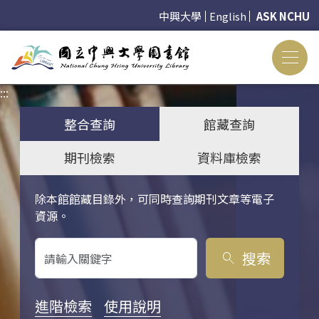
中興大學
English
ASK NCHU
:::
:::
整合查詢
館藏查詢
期刊檢索
資料庫檢索
除本館館藏目錄外，可同時查詢期刊文章等電子
關鍵字搜尋
資源。
搜索
search
進階檢索
使用說明