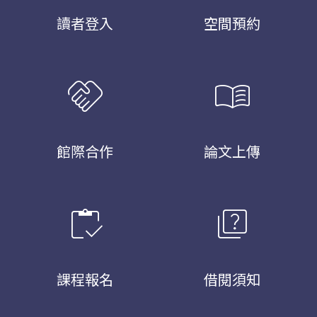
讀者登入
空間預約
handshake
menu_book
館際合作
論文上傳
inventory
quiz
課程報名
借閱須知