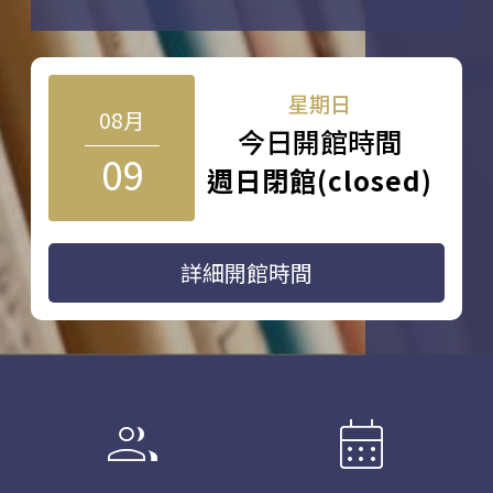
星期日
08月
今日開館時間
09
週日閉館(closed)
詳細開館時間
group
calendar_month