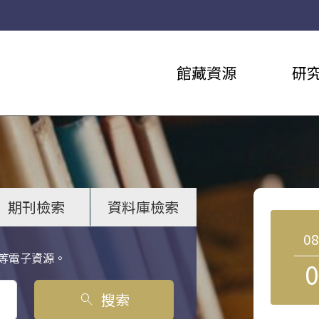
館藏資源
研
期刊檢索
資料庫檢索
0
等電子資源。
0
搜索
search