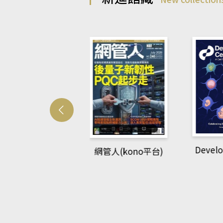
Develo
網管人(kono平台)
中英語教室(AEB
lking Library平
台)