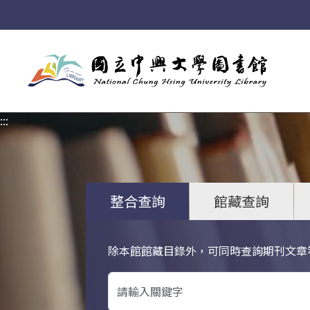
:::
:::
整合查詢
館藏查詢
除本館館藏目錄外，可同時查詢期刊文章
關鍵字搜尋