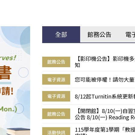
全部
館務公告
電
【影印機公告】影印機多
館務公告
知
您可能被停權！請勿大量
電子資源
8/12起Turnitin系
電子資源
【開閉館】8/10(一)
館務公告
公告 8/10(一) Reading R
115學年度第1學期「
活動快訊