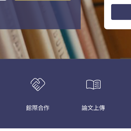
handshake
menu_book
館際合作
論文上傳