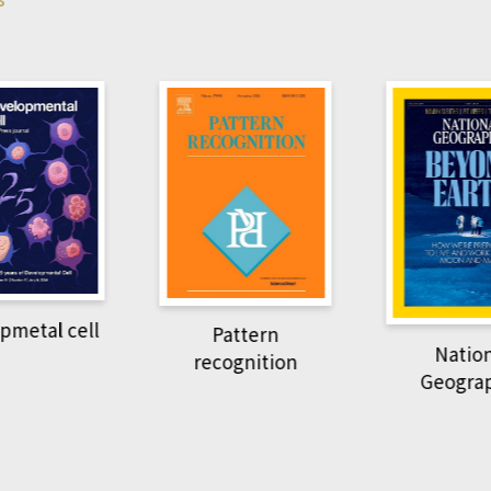
pmetal cell
Pattern
Natio
recognition
Geogra