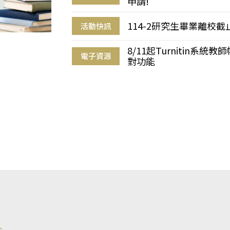
申請!
114-2研究生畢業離校
活動快訊
8/11起Turnitin系
電子資源
對功能
s