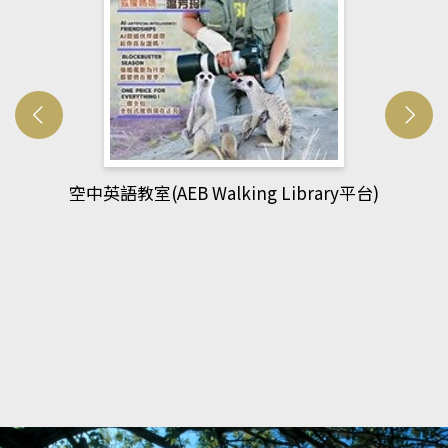
)
網管人(kono平台)