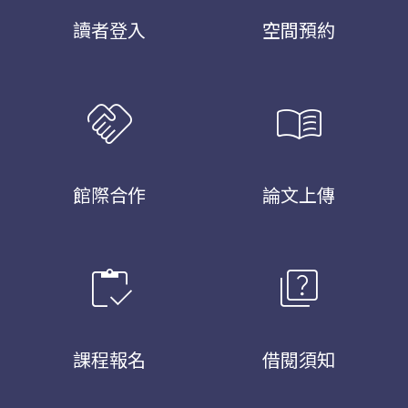
讀者登入
空間預約
handshake
menu_book
館際合作
論文上傳
inventory
quiz
課程報名
借閱須知