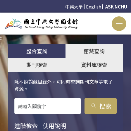
中興大學
English
ASK NCHU
:::
:::
整合查詢
館藏查詢
期刊檢索
資料庫檢索
除本館館藏目錄外，可同時查詢期刊文章等電子
關鍵字搜尋
資源。
搜索
search
進階檢索
使用說明