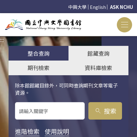
中興大學
English
ASK NCHU
:::
:::
整合查詢
館藏查詢
期刊檢索
資料庫檢索
除本館館藏目錄外，可同時查詢期刊文章等電子
關鍵字搜尋
資源。
搜索
search
進階檢索
使用說明