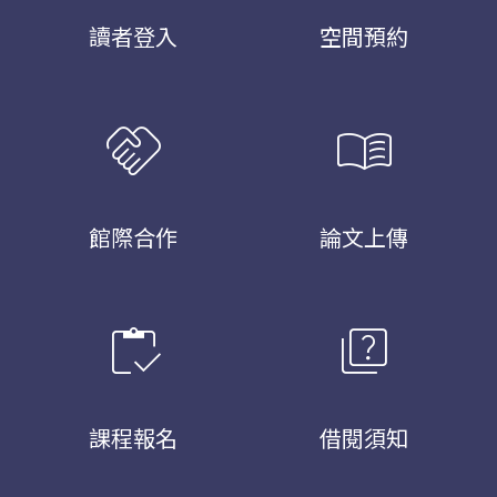
讀者登入
空間預約
handshake
menu_book
館際合作
論文上傳
inventory
quiz
課程報名
借閱須知