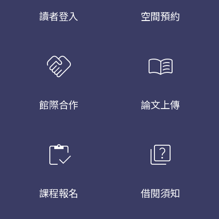
讀者登入
空間預約
handshake
menu_book
館際合作
論文上傳
inventory
quiz
課程報名
借閱須知