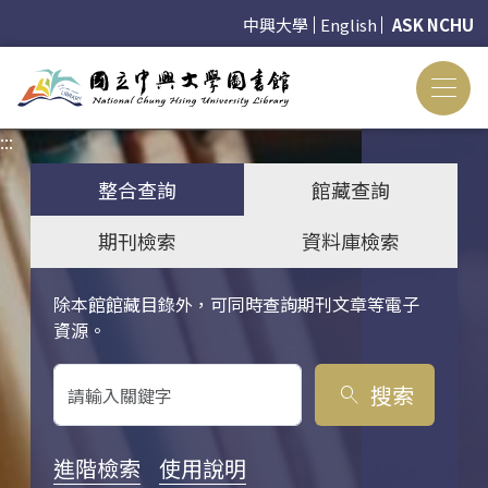
中興大學
English
ASK NCHU
:::
:::
整合查詢
館藏查詢
期刊檢索
資料庫檢索
除本館館藏目錄外，可同時查詢期刊文章等電子
關鍵字搜尋
資源。
搜索
search
進階檢索
使用說明