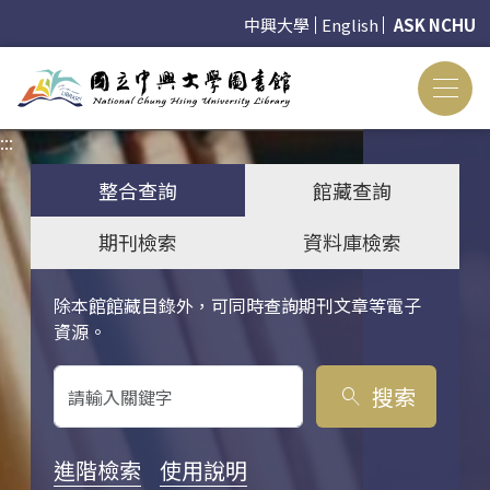
中興大學
English
ASK NCHU
:::
:::
整合查詢
館藏查詢
期刊檢索
資料庫檢索
除本館館藏目錄外，可同時查詢期刊文章等電子
關鍵字搜尋
資源。
搜索
search
進階檢索
使用說明