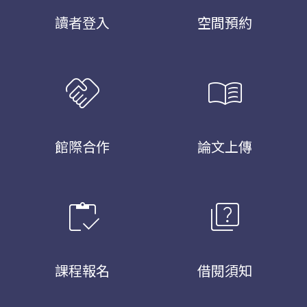
讀者登入
空間預約
handshake
menu_book
館際合作
論文上傳
inventory
quiz
課程報名
借閱須知