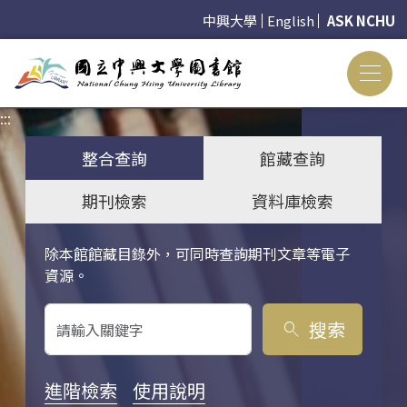
中興大學
English
ASK NCHU
:::
:::
整合查詢
館藏查詢
期刊檢索
資料庫檢索
除本館館藏目錄外，可同時查詢期刊文章等電子
關鍵字搜尋
資源。
搜索
search
進階檢索
使用說明