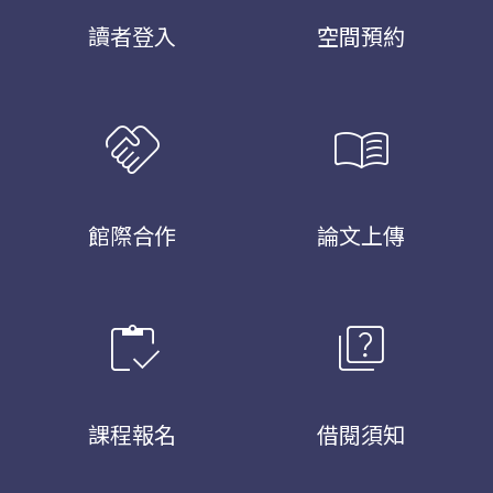
讀者登入
空間預約
handshake
menu_book
館際合作
論文上傳
inventory
quiz
課程報名
借閱須知